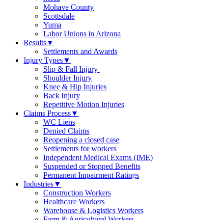
Mohave County
Scottsdale
Yuma
Labor Unions in Arizona
Results
▼
Settlements and Awards
Injury Types
▼
Slip & Fall Injury
Shoulder Injury
Knee & Hip Injuries
Back Injury
Repetitive Motion Injuries
Claims Process
▼
WC Liens
Denied Claims
Reopening a closed case
Settlements for workers
Independent Medical Exams (IME)
Suspended or Stopped Benefits
Permanent Impairment Ratings
Industries
▼
Construction Workers
Healthcare Workers
Warehouse & Logistics Workers
Farm & Agricultural Workers