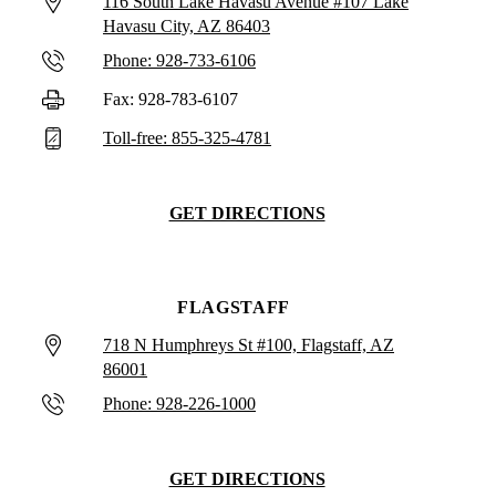
116 South Lake Havasu Avenue #107 Lake
Havasu City, AZ 86403
Phone: 928-733-6106
Fax: 928-783-6107
Toll-free: 855-325-4781
GET DIRECTIONS
FLAGSTAFF
718 N Humphreys St #100, Flagstaff, AZ
86001
Phone: 928-226-1000
GET DIRECTIONS