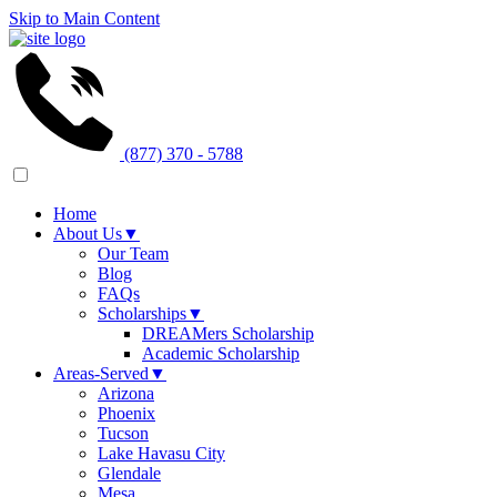
Skip to Main Content
(877) 370 - 5788
Home
About Us
▼
Our Team
Blog
FAQs
Scholarships
▼
DREAMers Scholarship
Academic Scholarship
Areas-Served
▼
Arizona
Phoenix
Tucson
Lake Havasu City
Glendale
Mesa